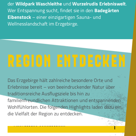
der
Wildpark Waschleithe
und
Wurzelrudis Erlebniswelt
.
Wer Entspannung sucht, findet sie in den
Badegärten
Eibenstock
– einer einzigartigen Sauna- und
Wellnesslandschaft im Erzgebirge.
REGION ENTDECKEN
Das Erzgebirge hält zahlreiche besondere Orte und
Erlebnisse bereit – von beeindruckender Natur über
traditionsreiche Ausflugsziele bis hin zu
familienfreundlichen Attraktionen und entspannenden
Wohlfühlorten. Die folgenden Highlights laden dazu ein,
die Vielfalt der Region zu entdecken.
FICHTELBERG SCHWEBEBAHN