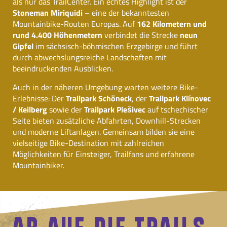
als nur das TrailCenter. Ein echtes Highlight ist der
Stoneman Miriquidi
– eine der bekanntesten
Mountainbike-Routen Europas. Auf
162 Kilometern und
rund 4.400 Höhenmetern
verbindet die Strecke
neun
STATISTIK
Gipfel
im sächsisch-böhmischen Erzgebirge und führt
Mit Hilfe dieser Cookies sind wir bemüht unser
durch abwechslungsreiche Landschaften mit
Angebot für Sie noch attraktiver zu gestalten.
beeindruckenden Ausblicken.
Mittels pseudonymisierter Daten von
Auch in der näheren Umgebung warten weitere Bike-
Websitenutzern kann der Nutzerfluss
Erlebnisse: Der
Trailpark Schöneck
, der
Trailpark Klínovec
analysiert und beurteilt werden. Dies gibt uns
/ Keilberg
sowie der
Trailpark Plešivec
auf tschechischer
die Möglichkeit Werbe- und Websiteinhalte zu
Seite bieten zusätzliche Abfahrten, Downhill-Strecken
optimieren.
und moderne Liftanlagen. Gemeinsam bilden sie eine
vielseitige Bike-Destination mit zahlreichen
Matomo
Möglichkeiten für Einsteiger, Trailfans und erfahrene
Mountainbiker.
Name:
_pk_id, _pk_ref, _pk_ses, _pk_cvar, _pk_hsr
Anbieter:
Matomo
AB AUF
DIE TRAILS