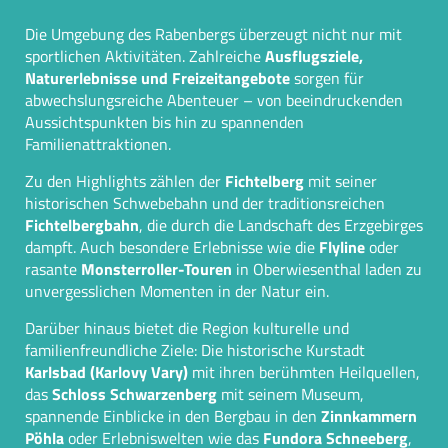
Die Umgebung des Rabenbergs überzeugt nicht nur mit
sportlichen Aktivitäten. Zahlreiche
Ausflugsziele,
Naturerlebnisse und Freizeitangebote
sorgen für
abwechslungsreiche Abenteuer – von beeindruckenden
Aussichtspunkten bis hin zu spannenden
Familienattraktionen.
Zu den Highlights zählen der
Fichtelberg
mit seiner
historischen Schwebebahn und der traditionsreichen
Fichtelbergbahn
, die durch die Landschaft des Erzgebirges
dampft. Auch besondere Erlebnisse wie die
Flyline
oder
rasante
Monsterroller-Touren
in Oberwiesenthal laden zu
unvergesslichen Momenten in der Natur ein.
Darüber hinaus bietet die Region kulturelle und
familienfreundliche Ziele: Die historische Kurstadt
Karlsbad (Karlovy Vary)
mit ihren berühmten Heilquellen,
das
Schloss Schwarzenberg
mit seinem Museum,
spannende Einblicke in den Bergbau in den
Zinnkammern
Pöhla
oder Erlebniswelten wie das
Fundora Schneeberg
,