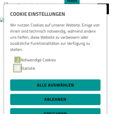
TICKETS
COOKIE EINSTELLUNGEN
REGION
ÜBERNACHTUNG
Wir nutzen Cookies auf unserer Website. Einige von
ihnen sind technisch notwendig, während andere
uns helfen, diese Website zu verbessern oder
ERLEBNISREGION
zusätzliche Funktionalitäten zur Verfügung zu
ERZGEBIRGE
stellen.
Notwendige Cookies
NATUR, BEWEGUNG UND
Statistik
AUSFLUGSZIELE RUND
UM DEN RABENBERG
ALLE AUSWÄHLEN
Mitten im
Erzgebirge
, nahe der deutsch-tschechischen
Grenze, liegt rund um
den Rabenberg eine der
ABLEHNEN
abwechslungsreichsten Aktivregionen Sachsens.
Sanfte
Höhenzüge, dichte Wälder und weite Ausblicke
prägen die Landschaft und bieten
ideale Bedingungen für
SPEICHERN