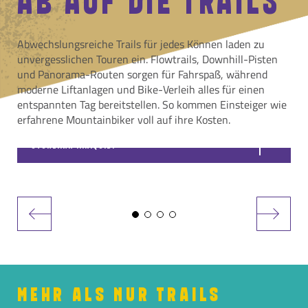
Zweck:
Werden verwendet, um ein Details über den
Benutzer wie die eindeutige Besucher-ID zu
Abwechslungsreiche Trails für jedes Können laden zu
speichern.
unvergesslichen Touren ein. Flowtrails, Downhill-Pisten
und Panorama-Routen sorgen für Fahrspaß, während
Cookie Laufzeit:
13 Monate
moderne Liftanlagen und Bike-Verleih alles für einen
entspannten Tag bereitstellen. So kommen Einsteiger wie
erfahrene Mountainbiker voll auf ihre Kosten.
STONEMAN MIRIQUIDI
MEHR ALS NUR TRAILS