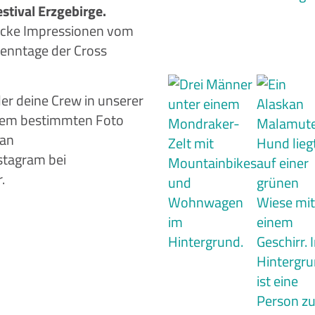
tival Erzgebirge.
ecke Impressionen vom
Renntage der Cross
e ausgewählten Einverständnis-Optionen des
der deine Crew in unserer
einem bestimmten Foto
 an
stagram bei
r Sie noch attraktiver zu gestalten. Mittels
.
zerfluss analysiert und beurteilt werden. Dies
timieren.
 _pk_cvar, _pk_hsr