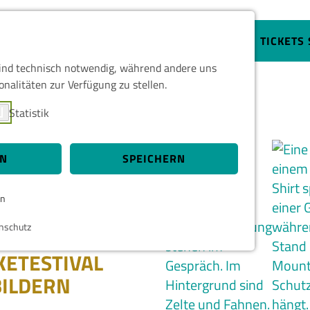
GALLERY
TICKETS
sind technisch notwendig, während andere uns
onalitäten zur Verfügung zu stellen.
Statistik
CK INS
EN
SPEICHERN
en
nschutz
KETESTIVAL
 und sind für die einwandfreie Funktion der
BILDERN
Cookie