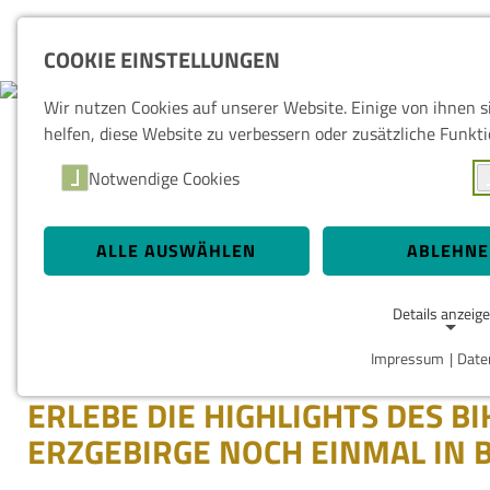
COOKIE EINSTELLUNGEN
Wir nutzen Cookies auf unserer Website. Einige von ihnen 
helfen, diese Website zu verbessern oder zusätzliche Funkti
Notwendige Cookies
SWIPE DICH ZURÜ
ALLE AUSWÄHLEN
ABLEHN
WOCHENENDE
Details anzeig
Impressum
|
Date
NOTWENDIGE COOKIES
ERLEBE DIE HIGHLIGHTS DES BI
Notwendige Cookies ermöglichen grundlegende Funktionen
Website erforderlich.
ERZGEBIRGE NOCH EINMAL IN 
Einverständnis-