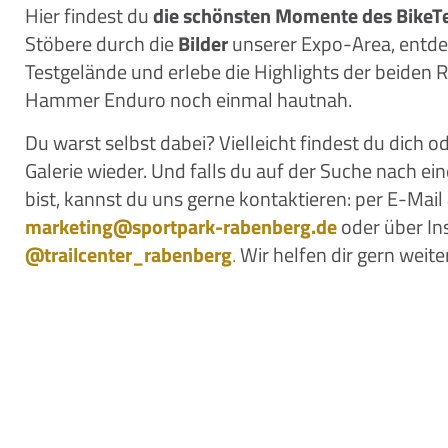
Hier findest du
die schönsten Momente des BikeTes
Stöbere durch die
Bilder
unserer Expo-Area, entd
Name:
cookie_consent
Testgelände und erlebe die Highlights der beiden 
Zweck:
Dieser Cookie speichert di
Hammer Enduro noch einmal hautnah.
Benutzers
Cookie Laufzeit:
1 Jahr
Du warst selbst dabei? Vielleicht findest du dich o
Galerie wieder. Und falls du auf der Suche nach 
bist, kannst du uns gerne kontaktieren: per E-Mail
STATISTIK
marketing
@
sportpark-rabenberg.de
oder über In
Mit Hilfe dieser Cookies sind wir bemüht unser Angebot fü
@trailcenter_rabenberg
.
Wir helfen dir gern weiter
pseudonymisierter Daten von Websitenutzern kann der Nut
gibt uns die Möglichkeit Werbe- und Websiteinhalte zu op
Matomo
Name:
_pk_id, _pk_ref, _pk_ses,
Anbieter:
Matomo