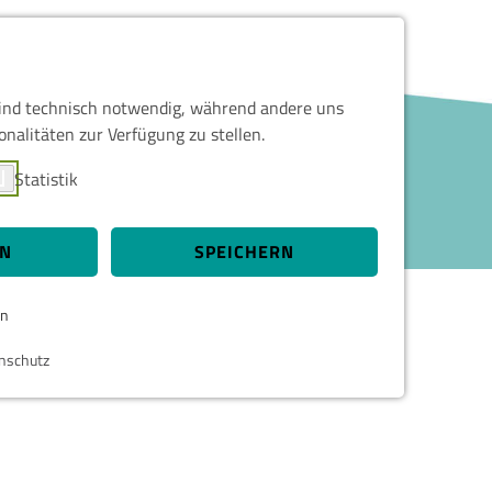
sind technisch notwendig, während andere uns
onalitäten zur Verfügung zu stellen.
Statistik
EN
SPEICHERN
en
nschutz
 und sind für die einwandfreie Funktion der
Cookie